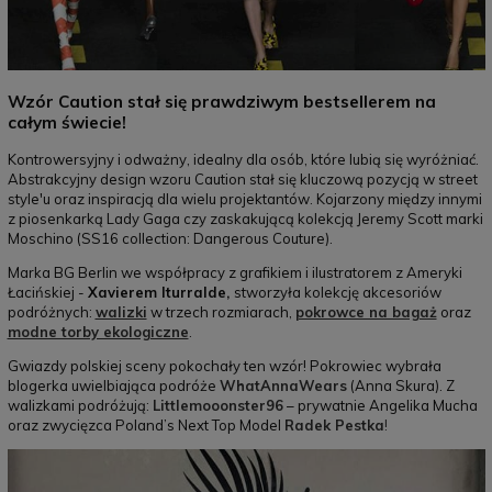
Wzór Caution stał się prawdziwym bestsellerem na
całym świecie!
Kontrowersyjny i odważny, idealny dla osób, które lubią się wyróżniać.
Abstrakcyjny design wzoru Caution stał się kluczową pozycją w street
style'u oraz inspiracją dla wielu projektantów. Kojarzony między innymi
z piosenkarką Lady Gaga czy zaskakującą kolekcją Jeremy Scott marki
Moschino (SS16 collection: Dangerous Couture).
Marka BG Berlin we współpracy z grafikiem i ilustratorem z Ameryki
Łacińskiej -
Xavierem Iturralde,
stworzyła kolekcję akcesoriów
podróżnych:
walizki
w trzech rozmiarach,
pokrowce na bagaż
oraz
modne torby ekologiczne
.
Gwiazdy polskiej sceny pokochały ten wzór! Pokrowiec wybrała
blogerka uwielbiająca podróże
WhatAnnaWears
(Anna Skura). Z
walizkami podróżują:
Littlemooonster96
– prywatnie Angelika Mucha
oraz zwycięzca Poland’s Next Top Model
Radek Pestka
!