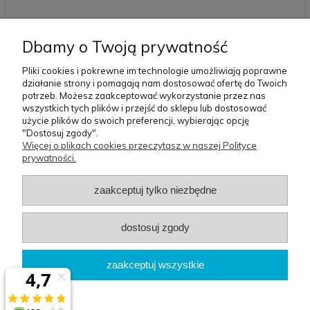
Dbamy o Twoją prywatność
Pliki cookies i pokrewne im technologie umożliwiają poprawne
wyślij
działanie strony i pomagają nam dostosować ofertę do Twoich
potrzeb. Możesz zaakceptować wykorzystanie przez nas
wszystkich tych plików i przejść do sklepu lub dostosować
użycie plików do swoich preferencji, wybierając opcję
Pomoc
Moje
Płatności i
O nas
"Dostosuj zgody".
konto
dostawa
Więcej o plikach cookies przeczytasz w naszej Polityce
prywatności.
Szablon sklepu Idea™
zaakceptuj tylko niezbędne
BG Berlin
dostosuj zgody
Biuro
: Osiedle Orła Białego 3/62 | 61-251 Poznań
zaakceptuj wszystkie
Magazyn
: ul.św.Michała 100 61-005 Poznań