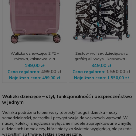
Walizka dziewczęca ZIP2 –
Zestaw walizek dziecięcych z
różowa, kabinowa, dla
grafiką All Ways – kabinowa +
dziewczynek i nastolatek (1)
średnia. Wyprzedaż!
199,00 zł
349,00 zł
499,00 zł
1 550,00 zł
Cena regularna:
Cena regularna:
Najniższa cena:
499,00 zł
Najniższa cena:
1 550,00 zł
Walizki dziecięce – styl, funkcjonalność i bezpieczeństwo
w jednym
Walizka podróżna to pierwszy „dorosły” bagaż dziecka – uczy
samodzielności, porządku i przygotowuje do większych wyzwań. W
naszej kolekcji znajdziesz wyłącznie modele zaprojektowane z myślą
o dzieciach i młodzieży, które nie tylko świetnie wyglądają, ale przede
wszystkim są
trwałe, lekkie i bezpieczne
.