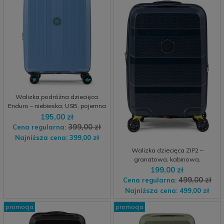
Walizka podróżna dziecięca
Enduro – niebieska, USB, pojemna
195,00 zł
399,00 zł
Cena regularna:
Najniższa cena:
399,00 zł
Walizka dziecięca ZIP2 –
granatowa, kabinowa,
młodzieżowa
199,00 zł
499,00 zł
Cena regularna:
Najniższa cena:
499,00 zł
promocja
promocja