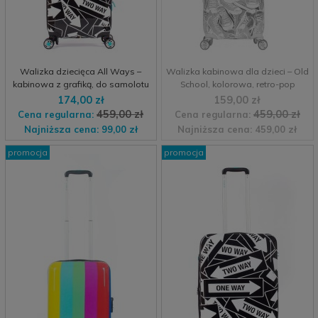
Walizka dziecięca All Ways –
Walizka kabinowa dla dzieci – Old
kabinowa z grafiką, do samolotu
School, kolorowa, retro-pop
174,00 zł
159,00 zł
459,00 zł
459,00 zł
Cena regularna:
Cena regularna:
Najniższa cena:
99,00 zł
Najniższa cena:
459,00 zł
promocja
promocja