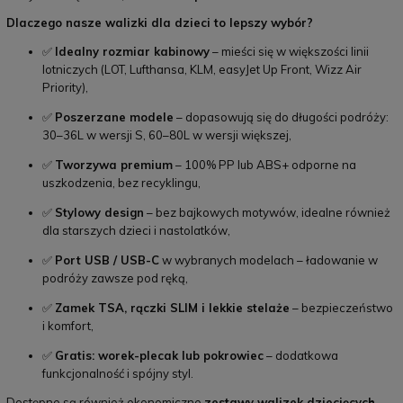
Dlaczego nasze walizki dla dzieci to lepszy wybór?
✅
Idealny rozmiar kabinowy
– mieści się w większości linii
lotniczych (LOT, Lufthansa, KLM, easyJet Up Front, Wizz Air
Priority),
✅
Poszerzane modele
– dopasowują się do długości podróży:
30–36L w wersji S, 60–80L w wersji większej,
✅
Tworzywa premium
– 100% PP lub ABS+ odporne na
uszkodzenia, bez recyklingu,
✅
Stylowy design
– bez bajkowych motywów, idealne również
dla starszych dzieci i nastolatków,
✅
Port USB / USB-C
w wybranych modelach – ładowanie w
podróży zawsze pod ręką,
✅
Zamek TSA, rączki SLIM i lekkie stelaże
– bezpieczeństwo
i komfort,
✅
Gratis: worek-plecak lub pokrowiec
– dodatkowa
funkcjonalność i spójny styl.
Dostępne są również ekonomiczne
zestawy walizek dziecięcych
–