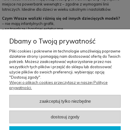
miejsce na powerbank wewnątrz – zgodne z wymogami linii
lotniczych. Idealne dla dzieci w wieku szkolnym i nastolatków.
Czym Wasze walizki różnią się od innych dziecięcych modeli?
– nie mają infantylnych grafik,
– są trwalsze i bardziej estetyczne,
– wykonane z lepszych materiałów,
Dbamy o Twoją prywatność
– posiadają funkcje premium (TSA, USB, poszerzanie),
– sprawdzają się zarówno dla młodszych dzieci, jak i nastolatków.
Pliki cookies i pokrewne im technologie umożliwiają poprawne
Czy walizki są objęte gwarancją?
działanie strony i pomagają nam dostosować ofertę do Twoich
Tak – każda walizka objęta jest minimum
3-letnią gwarancją
potrzeb. Możesz zaakceptować wykorzystanie przez nas
producenta
.
wszystkich tych plików i przejść do sklepu lub dostosować
użycie plików do swoich preferencji, wybierając opcję
Pomoc
Moje
Płatności i
O nas
"Dostosuj zgody".
konto
dostawa
Więcej o plikach cookies przeczytasz w naszej Polityce
prywatności.
Szablon sklepu Idea™
zaakceptuj tylko niezbędne
BG Berlin
dostosuj zgody
Biuro
: Osiedle Orła Białego 3/62 | 61-251 Poznań