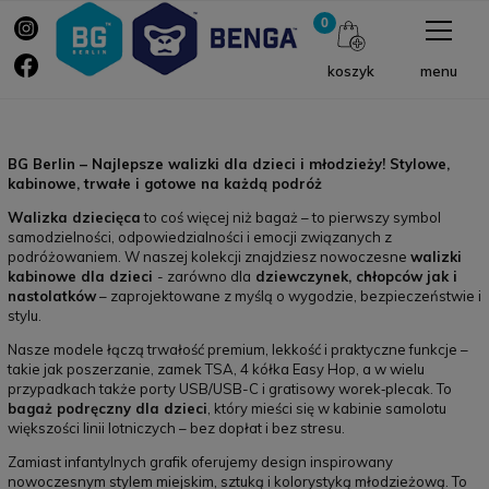
menu
koszyk
BG Berlin – Najlepsze walizki dla dzieci i młodzieży! Stylowe,
kabinowe, trwałe i gotowe na każdą podróż
Walizka dziecięca
to coś więcej niż bagaż – to pierwszy symbol
samodzielności, odpowiedzialności i emocji związanych z
podróżowaniem. W naszej kolekcji znajdziesz nowoczesne
walizki
kabinowe dla dzieci
- zarówno dla
dziewczynek, chłopców jak i
nastolatków
– zaprojektowane z myślą o wygodzie, bezpieczeństwie i
stylu.
Nasze modele łączą trwałość premium, lekkość i praktyczne funkcje –
takie jak poszerzanie, zamek TSA, 4 kółka Easy Hop, a w wielu
przypadkach także porty USB/USB-C i gratisowy worek‑plecak. To
bagaż podręczny dla dzieci
, który mieści się w kabinie samolotu
większości linii lotniczych – bez dopłat i bez stresu.
Zamiast infantylnych grafik oferujemy design inspirowany
nowoczesnym stylem miejskim, sztuką i kolorystyką młodzieżową. To