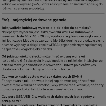
kabinowa + większa (S+M), które rosną razem z dzieckiem i pasują do
różnych scenariuszy podróży.
FAQ – najczęściej zadawane pytania
Jaką walizkę kabinową wybrać dla dziecka do samolotu?
Najlepszym wyborem jest
lekka, twarda walizka kabinowa o
wymiarach do 55 × 40 × 20 cm
, zgodna z regulaminami większości
linii lotniczych. Modele poszerzane (do 36L) idealnie sprawdzają się na
dłuższe wyjazdy, a dzięki zamkowi TSA i ergonomicznym rączkom są
bezpieczne i wygodne dla dziecka.
Od jakiego wieku dziecko może mieć własną walizkę?
Już od około 6–7 roku życia. Nasze modele są tak lekkie i intuicyjne, że
dziecko może je samodzielnie prowadzić – nawet po nierównych
chodnikach, lotniskach czy schodach ruchomych.
Czy warto kupić zestaw walizek dziecięcych (S+M)?
Zdecydowanie tak – pozwala lepiej zaplanować bagaż na różne
okazje: mała walizka do samolotu, większa na ferie, wakacje, obóz czy
pamiątki z podróży. To także lepsza inwestycja cenowo.
Czy port USB/USB-C w walizkach dziecięcych jest zgodny z
przepisami?
Tak, nasze modele mają
bezpieczny port zewnętrzny
i specjalne