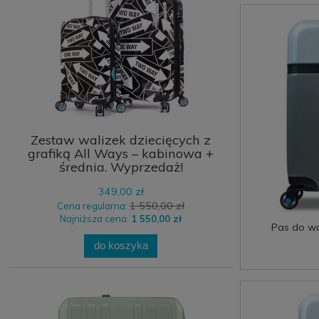
Zestaw walizek dziecięcych z
grafiką All Ways – kabinowa +
średnia. Wyprzedaż!
349,00 zł
1 550,00 zł
Cena regularna:
Najniższa cena:
1 550,00 zł
Pas do wa
do koszyka