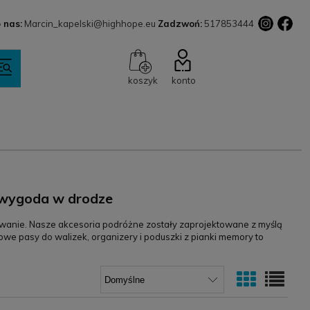
 nas:
Marcin_kapelski@highhope.eu
Zadzwoń:
517853444
koszyk
konto
i wygoda w drodze
wanie. Nasze akcesoria podróżne zostały zaprojektowane z myślą
we pasy do walizek, organizery i poduszki z pianki memory to