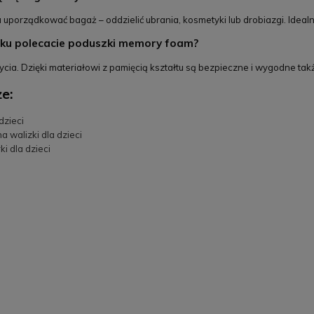
uporządkować bagaż – oddzielić ubrania, kosmetyki lub drobiazgi. Idealn
eku polecacie poduszki memory foam?
życia. Dzięki materiałowi z pamięcią kształtu są bezpieczne i wygodne t
e:
dzieci
 walizki dla dzieci
ki dla dzieci