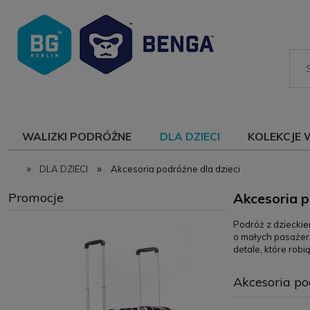
WALIZKI PODRÓŻNE
DLA DZIECI
KOLEKCJE 
»
»
DLA DZIECI
Akcesoria podróżne dla dzieci
Promocje
Akcesoria p
Podróż z dziecki
o małych pasażera
detale, które robi
Akcesoria po