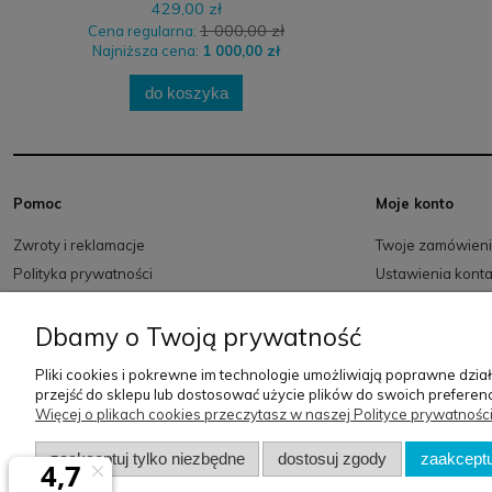
429,00 zł
1 000,00 zł
Cena regularna:
Najniższa cena:
1 000,00 zł
do koszyka
Pomoc
Moje konto
Zwroty i reklamacje
Twoje zamówien
Polityka prywatności
Ustawienia kont
Regulamin
Przechowalnia
Dbamy o Twoją prywatność
Pliki cookies i pokrewne im technologie umożliwiają poprawne dzi
przejść do sklepu lub dostosować użycie plików do swoich preferenc
Więcej o plikach cookies przeczytasz w naszej Polityce prywatności
zaakceptuj tylko niezbędne
dostosuj zgody
zaakceptu