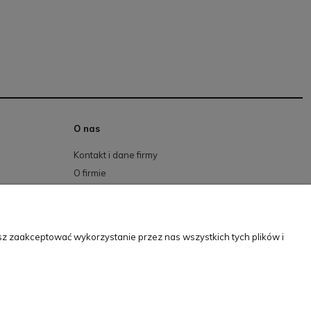
O nas
Kontakt i dane firmy
O firmie
sz zaakceptować wykorzystanie przez nas wszystkich tych plików i