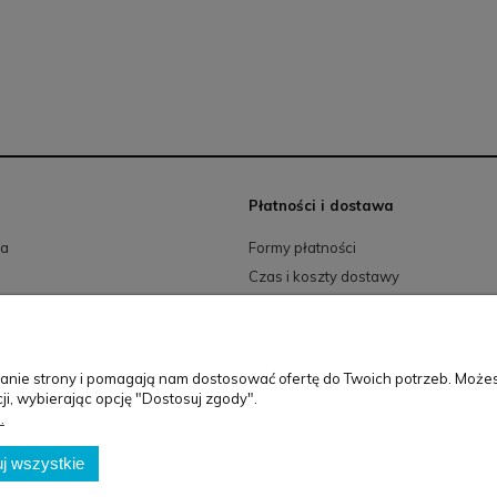
Płatności i dostawa
ia
Formy płatności
a
Czas i koszty dostawy
Szablon sklepu Idea™
ałanie strony i pomagają nam dostosować ofertę do Twoich potrzeb. Może
BG Berlin
ji, wybierając opcję "Dostosuj zgody".
.
Biuro
: Osiedle Orła Białego 3/62 | 61-251 Poznań
j wszystkie
Magazyn
: ul.św.Michała 100 61-005 Poznań