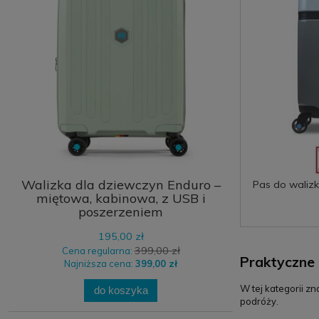
Walizka dla dziewczyn Enduro –
Pas do walizk
miętowa, kabinowa, z USB i
Caution, 
poszerzeniem
195,00 zł
399,00 zł
Cena regularna:
Praktyczne 
Najniższa cena:
399,00 zł
W tej kategorii z
do koszyka
podróży.