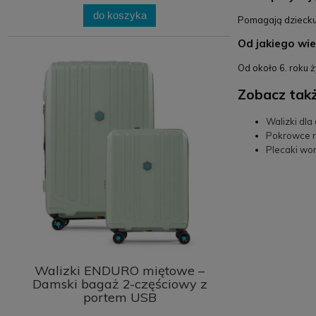
do koszyka
Pomagają dziecku 
Od jakiego wi
Od około 6. roku 
Zobacz takż
Walizki dla 
Pokrowce na
Plecaki wor
Walizki ENDURO miętowe –
Damski bagaż 2-częściowy z
portem USB