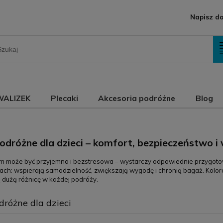
Napisz do
WALIZEK
Plecaki
Akcesoria podróżne
Blog
odróżne dla dzieci – komfort, bezpieczeństwo 
em może być przyjemna i bezstresowa – wystarczy odpowiednie przygoto
ch: wspierają samodzielność, zwiększają wygodę i chronią bagaż. Koloro
ą dużą różnicę w każdej podróży.
dróżne dla dzieci