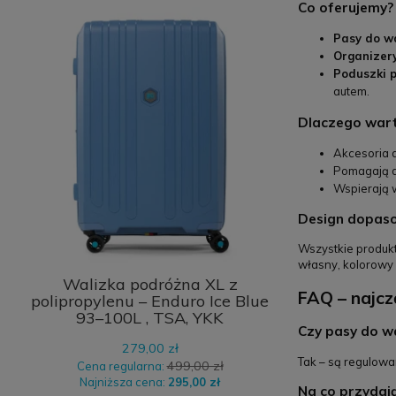
Co oferujemy?
Pasy do wa
Organizer
Poduszki 
autem.
Dlaczego war
Akcesoria 
Pomagają d
Wspierają w
Design dopasow
Wszystkie produkt
własny, kolorowy
Walizka podróżna XL z
FAQ – najcz
polipropylenu – Enduro Ice Blue
93–100L , TSA, YKK
Czy pasy do wa
279,00 zł
Tak – są regulowa
499,00 zł
Cena regularna:
Najniższa cena:
295,00 zł
Na co przydają