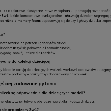
lizek:
kolorowe, elastyczne, łatwe w zapinaniu – pomagają rozpoznać 
y 3w1:
lekkie, kompaktowe i funkcjonalne – ułatwiają dzieciom segregac
podróżne z memory foam:
dopasowują się do szyi i głowy dziecka, zap
to?
dostosowane do potrzeb i gabarytów dzieci,
zieciom uczyć się pakowania i samodzielności,
ygodę i spokój – także dla rodziców.
any do kolekcji dziecięcej
y idealnie pasują do dziecięcych walizek, worków i pokrowców dostępny
 zestaw podróżny – praktyczny i dopasowany do ich wieku.
ęściej zadawane pytania
lizek są odpowiednie dla dziecięcych modeli?
ne, elastyczne i łatwe w obsłudze nawet dla młodszych dzieci.
 się organizery 3w1?