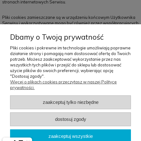
stronach internetowych Serwisu.
Pliki cookies zamieszczane są w urządzeniu końcowym Użytkownika
Serwisu i wykorzystywane mogą być również przez współpracujących
z operatorem Serwisu reklamodawców oraz partnerów.
Dbamy o Twoją prywatność
Więcej informacji na temat plików cookies dostępnych jest pod
Pliki cookies i pokrewne im technologie umożliwiają poprawne
adresem https://pl.wikipedia.org/wiki/Ciasteczko lub w sekcji „Pomoc”
działanie strony i pomagają nam dostosować ofertę do Twoich
w menu przeglądarki internetowej.
potrzeb. Możesz zaakceptować wykorzystanie przez nas
wszystkich tych plików i przejść do sklepu lub dostosować
użycie plików do swoich preferencji, wybierając opcję
Pomoc
Moje
Płatności i
O nas
"Dostosuj zgody".
konto
dostawa
Więcej o plikach cookies przeczytasz w naszej Polityce
prywatności.
Szablon sklepu Idea™
zaakceptuj tylko niezbędne
BG Berlin
dostosuj zgody
Biuro
: Osiedle Orła Białego 3/62 | 61-251 Poznań
zaakceptuj wszystkie
Magazyn
: ul.św.Michała 100 61-005 Poznań