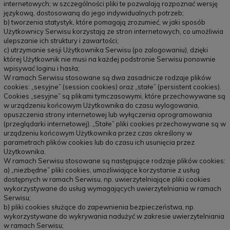
internetowych; w szczególności pliki te pozwalają rozpoznać wersję
językową, dostosowaną do jego indywidualnych potrzeb;
b) tworzenia statystyk, które pomagają zrozumieć, w jaki sposób
Użytkownicy Serwisu korzystają ze stron internetowych, co umożliwia
ulepszanie ich struktury i zawartości;
c) utrzymanie sesji Użytkownika Serwisu (po zalogowaniu), dzięki
której Użytkownik nie musi na każdej podstronie Serwisu ponownie
wpisywać loginu i hasła;
W ramach Serwisu stosowane są dwa zasadnicze rodzaje plików
cookies: „sesyjne” (session cookies) oraz „stałe” (persistent cookies).
Cookies „sesyjne” są plikami tymczasowymi, które przechowywane są
w urządzeniu końcowym Użytkownika do czasu wylogowania,
opuszczenia strony internetowej lub wyłączenia oprogramowania
(przeglądarki internetowej). „Stałe” pliki cookies przechowywane są w
urządzeniu końcowym Użytkownika przez czas określony w
parametrach plików cookies lub do czasu ich usunięcia przez
Użytkownika.
W ramach Serwisu stosowane są następujące rodzaje plików cookies:
a) „niezbędne” pliki cookies, umożliwiające korzystanie z usług
dostępnych w ramach Serwisu, np. uwierzytelniające pliki cookies
wykorzystywane do usług wymagających uwierzytelniania w ramach
Serwisu;
b) pliki cookies służące do zapewnienia bezpieczeństwa, np.
wykorzystywane do wykrywania nadużyć w zakresie uwierzytelniania
w ramach Serwisu;