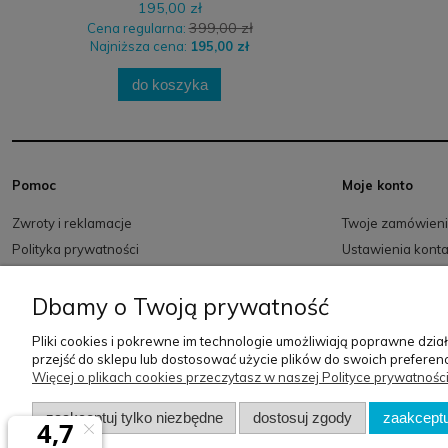
195,00 zł
399,00 zł
Cena regularna:
Najniższa cena:
195,00 zł
do koszyka
Pomoc
Moje konto
Zwroty i reklamacje
Twoje zamówien
Polityka prywatności
Ustawienia kont
Regulamin
Przechowalnia
Dbamy o Twoją prywatność
Pliki cookies i pokrewne im technologie umożliwiają poprawne dzi
przejść do sklepu lub dostosować użycie plików do swoich preferenc
Więcej o plikach cookies przeczytasz w naszej Polityce prywatności
zaakceptuj tylko niezbędne
dostosuj zgody
zaakceptu