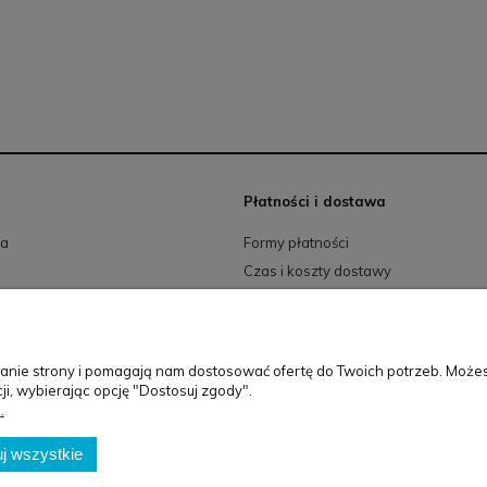
Płatności i dostawa
ia
Formy płatności
a
Czas i koszty dostawy
Szablon sklepu Idea™
ałanie strony i pomagają nam dostosować ofertę do Twoich potrzeb. Może
BG Berlin
ji, wybierając opcję "Dostosuj zgody".
.
Biuro
: Osiedle Orła Białego 3/62 | 61-251 Poznań
j wszystkie
Magazyn
: ul.św.Michała 100 61-005 Poznań