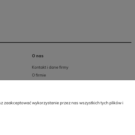
O nas
Kontakt i dane firmy
O firmie
sz zaakceptować wykorzystanie przez nas wszystkich tych plików i