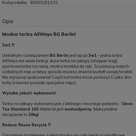
Kod produktu:
BG001/01/131
Opis
Modna torba AllWays BG Berlin!
3w1 !!!
Unikalnym rozwiązaniem
BG Berlin
jest opcja
3w1
– jedna torba
AllWays ma wiele funkcji: duża torba na zakupy (shopper bag),
sportowa torba na ramię, modna torebka do ręki. Za pomocą małych
ozdobnych nap w łatwy sposób możesz zmienić kształt swojej torebki.
Nie wyrzucaj opakowania! Część kartonika może posłużyć Ci jako dno
torby (również posiada specjalne napy).
Wysoka jakość wykonania!
Torba na zakupy wykonana jest z lekkiego i mocnego poliestru -
Oeco-
Tex Standard 100
. Materiał jest
wodoodporny
. Maksymalne
obciążenie to
20kg!
Reduce Reuse Recycle !!!
Ogromnym problemem z jakim boryka się cały świat są plastikowe