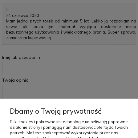
L
21 czerwca 2020
Mam jedną z tych toreb od minimum 5 lat. Lekko ją rozdarłam na
szwie, ale poza tym materiał wygląda doskonale mimo
bezustannego użytkowania i wielokrotnego prania. Super sprawa,
zamierzam kupić wiecej
Imię lub pseudonim:
Twoja opinia:
Dbamy o Twoją prywatność
Pliki cookies i pokrewne im technologie umożliwiają poprawne
wyślij
działanie strony i pomagają nam dostosować ofertę do Twoich
potrzeb. Możesz zaakceptować wykorzystanie przez nas