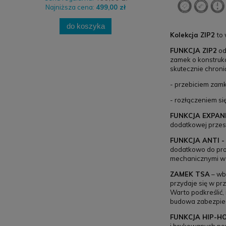
Najniższa cena:
499,00 zł
do koszyka
Kolekcja ZIP2
to
FUNKCJA ZIP2
od
zamek o konstruk
skutecznie chroni
- przebiciem zam
- rozłączeniem si
FUNKCJA EXPA
dodatkowej przest
FUNKCJA ANTI 
dodatkowo do prod
mechanicznymi w 
ZAMEK TSA
– wb
przydaje się w pr
Warto podkreślić,
budowa zabezpiec
FUNKCJA HIP-H