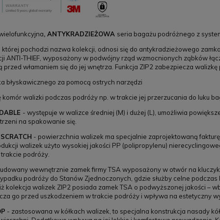
 wielofunkcyjna
, ANTYKRADZIEŻOWA
seria bagażu podróżnego z syste
 której pochodzi nazwa kolekcji, odnosi się do antykradzieżowego zamka
cji ANTI-THIEF, wyposażony w podwójny rząd wzmocnionych ząbków łącząc
ą przed włamaniem się do jej wnętrza. Funkcja ZIP2 zabezpiecza walizkę 
ka błyskawicznego za pomocą ostrych narzędzi
ę komór walizki podczas podróży np. w trakcie jej przerzucania do luku 
NDABLE
- występuje w walizce średniej (M) i dużej (L), umożliwia powięks
rzeni na spakowanie się.
- SCRATCH
- powierzchnia walizek ma specjalnie zaprojektowaną faktur
ukcji walizek użyto wysokiej jakości PP (polipropylenu) nierecyclingoweg
trakcie podróży.
udowany wewnętrznie zamek firmy TSA wyposażony w otwór na kluczyk, w
zypadku podróży do Stanów Zjednoczonych, gdzie służby celne podczas 
 iż kolekcja walizek ZIP2 posiada zamek TSA o podwyższonej jakości – 
za go przed uszkodzeniem w trakcie podróży i wpływa na estetyczny wy
OP
- zastosowana w kółkach walizek, to specjalna konstrukcja nasady k