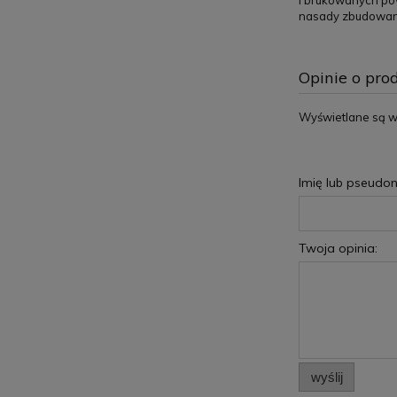
i brukowanych po
nasady zbudowane
Opinie o prod
Wyświetlane są ws
Imię lub pseudon
Twoja opinia:
wyślij