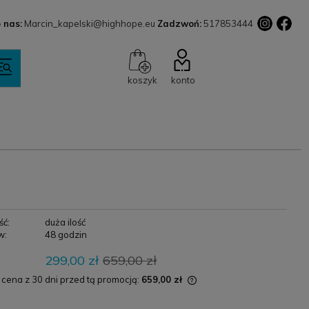
 nas:
Marcin_kapelski@highhope.eu
Zadzwoń:
517853444
koszyk
konto
ść:
duża ilość
w:
48 godzin
299,00 zł
659,00 zł
 cena z 30 dni przed tą promocją:
659,00 zł