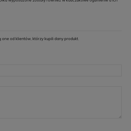
Kołka wyposażone zostały również w kauczukowe ogumienie a ich
ne od klientów, którzy kupili dany produkt.