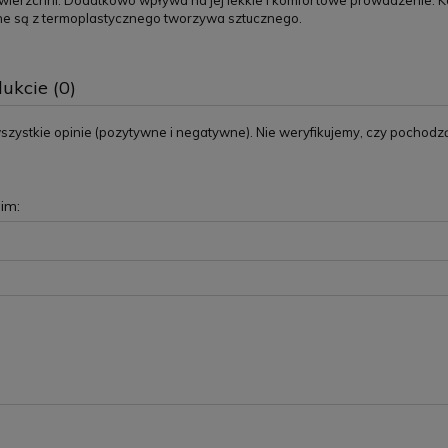
wierzchni. Dodatkowo wpływa na jej lekkie i komfortowe prowadzenie. 
 są z termoplastycznego tworzywa sztucznego.
ukcie (0)
zystkie opinie (pozytywne i negatywne). Nie weryfikujemy, czy pochodzą o
im: