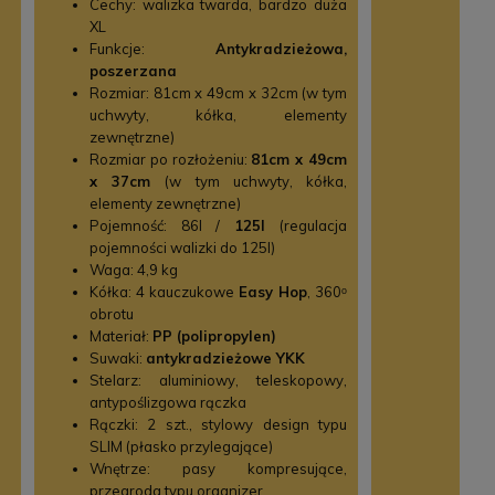
Cechy: walizka twarda, bardzo duża
XL
Funkcje:
Antykradzieżowa,
poszerzana
Rozmiar: 81cm x 49cm x 32cm (w tym
uchwyty, kółka, elementy
zewnętrzne)
Rozmiar po rozłożeniu:
81cm x 49cm
x 37cm
(w tym uchwyty, kółka,
elementy zewnętrzne)
Pojemność: 86l /
125l
(regulacja
pojemności walizki do 125l)
Waga: 4,9 kg
Kółka: 4 kauczukowe
Easy Hop
, 360ᵒ
obrotu
Materiał:
PP (polipropylen)
Suwaki:
antykradzieżowe YKK
Stelarz: aluminiowy, teleskopowy,
antypoślizgowa rączka
Rączki: 2 szt., stylowy design typu
SLIM (płasko przylegające)
Wnętrze: pasy kompresujące,
przegroda typu organizer