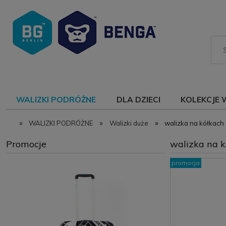
WALIZKI PODRÓŻNE
DLA DZIECI
KOLEKCJE 
»
»
»
WALIZKI PODRÓŻNE
Walizki duże
walizka na kółkach
Promocje
walizka na k
promocja