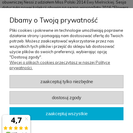
obuwniczej Nessi z udziałem Miss Polski 2014
Ewy Mielnickiej
. Sesja
dotyczyła nowej kolekcji obuwia na sezon wiosna/lato 2016 "Flowers
Power". Pięknej Miss Polski i cudownym butom towarzyszyła gościnnie
walizka BG Berlin
Tropical Sound
.
Dbamy o Twoją prywatność
Pliki cookies i pokrewne im technologie umożliwiają poprawne
działanie strony i pomagają nam dostosować ofertę do Twoich
czytaj całość »
potrzeb. Możesz zaakceptować wykorzystanie przez nas
wszystkich tych plików i przejść do sklepu lub dostosować
użycie plików do swoich preferencji, wybierając opcję
Pomoc
Moje
Płatności i
O nas
"Dostosuj zgody".
konto
dostawa
Więcej o plikach cookies przeczytasz w naszej Polityce
prywatności.
Szablon sklepu Idea™
zaakceptuj tylko niezbędne
BG Berlin
dostosuj zgody
Biuro
: Osiedle Orła Białego 3/62 | 61-251 Poznań
zaakceptuj wszystkie
Magazyn
: ul.św.Michała 100 61-005 Poznań