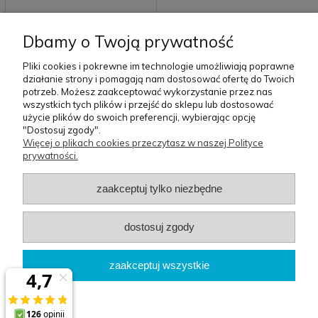
Pokrowiec na walizkę dla
Dbamy o Twoją prywatność
chłopców - Metrics
69,00 zł
Pliki cookies i pokrewne im technologie umożliwiają poprawne
działanie strony i pomagają nam dostosować ofertę do Twoich
«
1
2
»
potrzeb. Możesz zaakceptować wykorzystanie przez nas
wszystkich tych plików i przejść do sklepu lub dostosować
użycie plików do swoich preferencji, wybierając opcję
Pomoc
Moje
Płatności i
O nas
"Dostosuj zgody".
konto
dostawa
Więcej o plikach cookies przeczytasz w naszej Polityce
prywatności.
Szablon sklepu Idea™
zaakceptuj tylko niezbędne
BG Berlin
dostosuj zgody
Biuro
: Osiedle Orła Białego 3/62 | 61-251 Poznań
zaakceptuj wszystkie
Magazyn
: ul.św.Michała 100 61-005 Poznań
pokaż pełną wersję strony