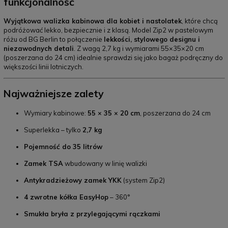
funkcjonalność
Wyjątkowa walizka kabinowa dla kobiet i nastolatek
, które chcą
podróżować lekko, bezpiecznie i z klasą. Model Zip2 w pastelowym
różu od BG Berlin to połączenie
lekkości, stylowego designu i
niezawodnych detali
. Z wagą 2,7 kg i wymiarami 55×35×20 cm
(poszerzana do 24 cm) idealnie sprawdzi się jako bagaż podręczny do
większości linii lotniczych.
Najważniejsze zalety
Wymiary kabinowe:
55 × 35 × 20 cm
, poszerzana do 24 cm
Superlekka – tylko
2,7 kg
Pojemność do 35 litrów
Zamek TSA
wbudowany w linię walizki
Antykradzieżowy zamek YKK
(system Zip2)
4 zwrotne kółka EasyHop
– 360°
Smukła bryła z przylegającymi rączkami