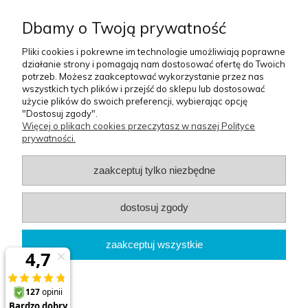
Dbamy o Twoją prywatność
Pliki cookies i pokrewne im technologie umożliwiają poprawne
wyślij
działanie strony i pomagają nam dostosować ofertę do Twoich
potrzeb. Możesz zaakceptować wykorzystanie przez nas
wszystkich tych plików i przejść do sklepu lub dostosować
użycie plików do swoich preferencji, wybierając opcję
Pomoc
Moje
Płatności i
O nas
"Dostosuj zgody".
konto
dostawa
Więcej o plikach cookies przeczytasz w naszej Polityce
prywatności.
Szablon sklepu Idea™
zaakceptuj tylko niezbędne
BG Berlin
dostosuj zgody
Biuro
: Osiedle Orła Białego 3/62 | 61-251 Poznań
zaakceptuj wszystkie
Magazyn
: ul.św.Michała 100 61-005 Poznań
pokaż pełną wersję strony