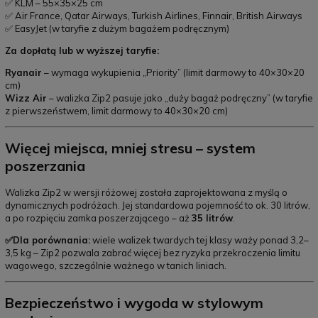
✅ KLM – 55×35×25 cm
✅ Air France, Qatar Airways, Turkish Airlines, Finnair, British Airways
✅ EasyJet (w taryfie z dużym bagażem podręcznym)
Za dopłatą lub w wyższej taryfie:
Ryanair
– wymaga wykupienia „Priority” (limit darmowy to 40×30×20
cm)
Wizz Air
– walizka Zip2 pasuje jako „duży bagaż podręczny” (w taryfie
z pierwszeństwem, limit darmowy to 40×30×20 cm)
Więcej miejsca, mniej stresu – system
poszerzania
Walizka Zip2 w wersji różowej została zaprojektowana z myślą o
dynamicznych podróżach. Jej standardowa pojemność to ok. 30 litrów,
a po rozpięciu zamka poszerzającego – aż
35 litrów
.
✅Dla porównania:
wiele walizek twardych tej klasy waży ponad 3,2–
3,5 kg – Zip2 pozwala zabrać więcej bez ryzyka przekroczenia limitu
wagowego, szczególnie ważnego w tanich liniach.
Bezpieczeństwo i wygoda w stylowym