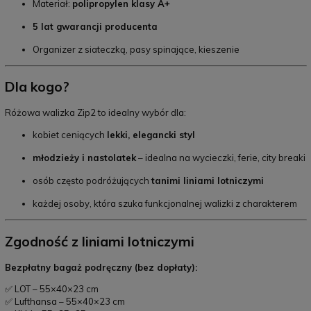
Materiał:
polipropylen klasy A+
5 lat gwarancji producenta
Organizer z siateczką, pasy spinające, kieszenie
Dla kogo?
Różowa walizka Zip2 to idealny wybór dla:
kobiet ceniących
lekki, elegancki styl
młodzieży i nastolatek
– idealna na wycieczki, ferie, city breaki
osób często podróżujących
tanimi liniami lotniczymi
każdej osoby, która szuka funkcjonalnej walizki z charakterem
Zgodność z liniami lotniczymi
Bezpłatny bagaż podręczny (bez dopłaty):
✅ LOT – 55×40×23 cm
✅ Lufthansa – 55×40×23 cm