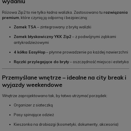
wydaniu
Różowa Zip2 to nie tylko ładna walizka. Zastosowano tu
rozwiązania
premium
, które czynią ją odporną i bezpieczną:
Zamek TSA
– zintegrowany z bryłą walizki
Zamek błyskawiczny YKK Zip2
– z podwójnymi ząbkami
antykradzieżowymi
4 kółka EasyHop
– płynne prowadzenie po każdej nawierzchni
Rączki przylegające do bryły
– oszczędność miejsca i estetyka
Przemyślane wnętrze – idealne na city break i
wyjazdy weekendowe
Wnętrze zaprojektowano tak, by łatwo utrzymać porządek:
Organizer z siateczką
Pasy spinające odzież
Kieszonka na drobiazgi (kosmetyki, dokumenty, akcesoria)