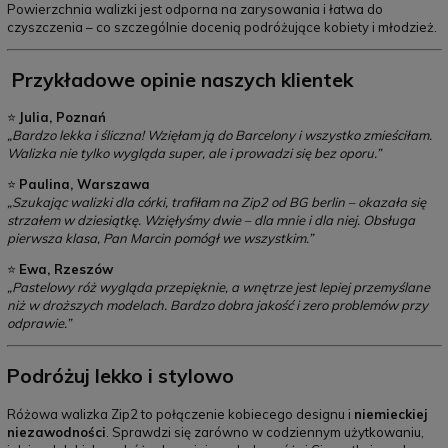
Powierzchnia walizki jest odporna na zarysowania i łatwa do
czyszczenia – co szczególnie docenią podróżujące kobiety i młodzież.
Przykładowe opinie naszych klientek
⭐
Julia, Poznań
„Bardzo lekka i śliczna! Wzięłam ją do Barcelony i wszystko zmieściłam.
Walizka nie tylko wygląda super, ale i prowadzi się bez oporu.”
⭐
Paulina, Warszawa
„Szukając walizki dla córki, trafiłam na Zip2 od BG berlin – okazała się
strzałem w dziesiątkę. Wzięłyśmy dwie – dla mnie i dla niej. Obsługa
pierwsza klasa, Pan Marcin pomógł we wszystkim.”
⭐
Ewa, Rzeszów
„Pastelowy róż wygląda przepięknie, a wnętrze jest lepiej przemyślane
niż w droższych modelach. Bardzo dobra jakość i zero problemów przy
odprawie.”
Podróżuj lekko i stylowo
Różowa walizka Zip2 to połączenie kobiecego designu i
niemieckiej
niezawodności
. Sprawdzi się zarówno w codziennym użytkowaniu,