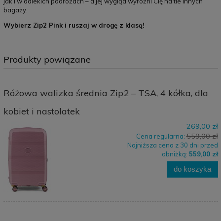
jak i w dalekich podróżach – a jej wygląd wyróżni Cię na tle innych
bagaży.
Wybierz Zip2 Pink i ruszaj w drogę z klasą!
Produkty powiązane
Różowa walizka średnia Zip2 – TSA, 4 kółka, dla
kobiet i nastolatek
269,00 zł
559,00 zł
Cena regularna:
Najniższa cena z 30 dni przed
obniżką:
559,00 zł
do koszyka